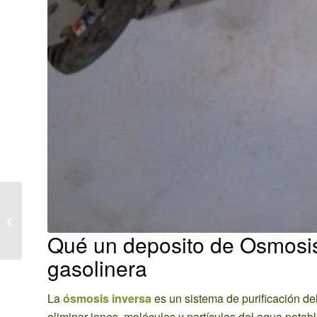
Tratamiento eliminar
termitas por método de
inyección en casa de
Qué un deposito de Osmosis
Alcolea del...
gasolinera
La
ósmosis inversa
es un sistema de purificación 
eliminar iones, moléculas y partículas del agua potabl