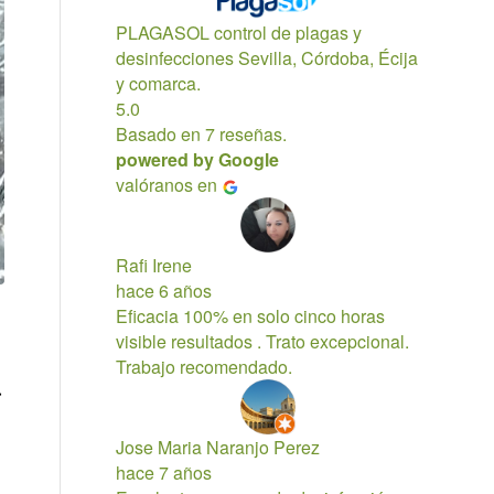
PLAGASOL control de plagas y
desinfecciones Sevilla, Córdoba, Écija
y comarca.
5.0
Basado en 7 reseñas.
powered by
G
o
o
g
l
e
valóranos en
Rafi Irene
hace 6 años
Eficacia 100% en solo cinco horas
visible resultados . Trato excepcional.
Trabajo recomendado.
a
Jose Maria Naranjo Perez
hace 7 años