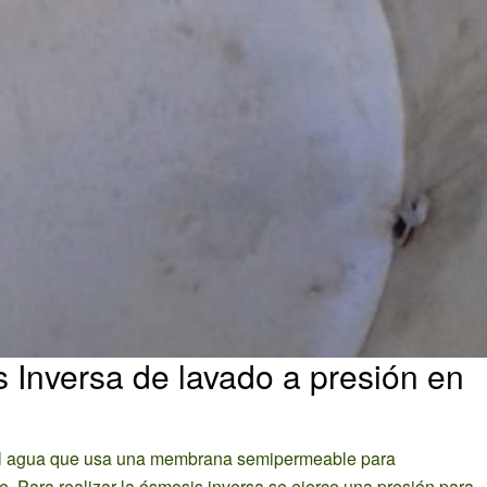
 Inversa de lavado a presión en
del agua que usa una membrana semipermeable para
e. Para realizar la ósmosis inversa se ejerce una presión para