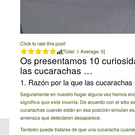
Click to rate this post!
[Total:
1
Average:
5
]
Os presentamos 10 curiosid
las cucarachas …
1. Razón por la que las cucarachas
Seguramente en nuestro hogar alguna vez hemos enco
significa que esté muerta
. De acuerdo con el sitio e
cucarachas cuando están en esa posición simulan es
amenaza que detectaron desaparece.
Limpieza y desinfección
También puede tratarse de que una cucaracha cuando e
en su empresa de