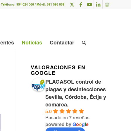
Teléfono:
954 024 066
/ Móvil:
691 098 089
ientes
Noticias
Contactar
VALORACIONES EN
GOOGLE
PLAGASOL control de
plagas y desinfecciones
Sevilla, Córdoba, Écija y
comarca.
5.0
Basado en 7 reseñas.
powered by
G
o
o
g
l
e