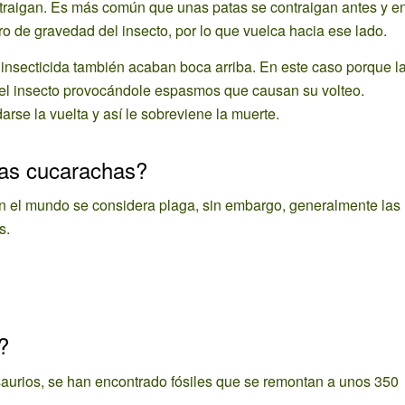
ntraigan. Es más común que unas patas se contraigan antes y e
ro de gravedad del insecto, por lo que vuelca hacia ese lado.
 insecticida también acaban boca arriba. En este caso porque l
del insecto provocándole espasmos que causan su volteo.
rse la vuelta y así le sobreviene la muerte.
las cucarachas?
en el mundo se considera plaga, sin embargo, generalmente las
s.
?
saurios, se han encontrado fósiles que se remontan a unos 350